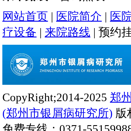
网站首页
|
医院简介
|
医
疗设备
|
来院路线
|
预约
CopyRight;2014-2025
郑
(郑州市银屑病研究所)
版
免费专线：0371-55159