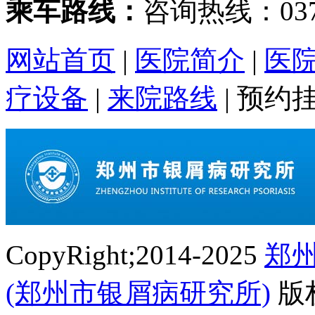
乘车路线：
咨询热线：0371
网站首页
|
医院简介
|
医
疗设备
|
来院路线
|
预约
CopyRight;2014-2025
郑
(郑州市银屑病研究所)
版