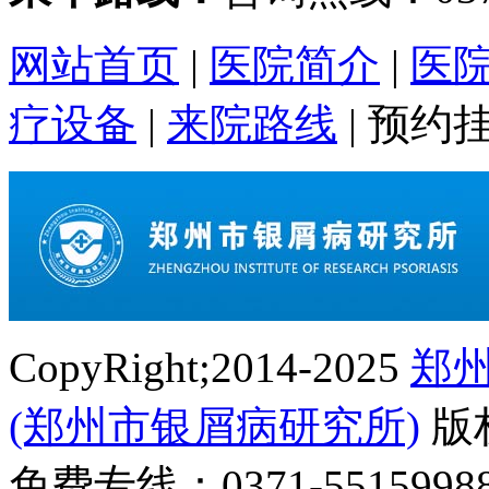
网站首页
|
医院简介
|
医
疗设备
|
来院路线
|
预约
CopyRight;2014-2025
郑
(郑州市银屑病研究所)
版
免费专线：0371-55159