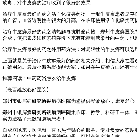
攻毒，对牛皮癣的治疗收到了很好的效果。
治疗牛皮癣最好的药之活血化瘀类药物：一般牛皮癣患者是存
的血管，血管透明性有很大的升高。在临床使用活血化瘀类药
治疗牛皮癣最好的药之清热解毒抗肿瘤药物：郑州牛皮癣医院
合成，使把表皮细胞繁殖降慢下来有能控制感染灶的中药，也
治疗牛皮癣最好的药之外用药方法：对局限性的牛皮癣可以选
上面就是关于治疗牛皮癣最好的药的相关介绍，相信大家在看
正确用药。最后小编温馨提醒大家，如果在牛皮癣方面还有什
推荐阅读：中药药浴怎么治牛皮癣
【老百姓放心好医院】
郑州市银屑病研究所银屑病医院为您提供就诊放心，康复舒心
郑州市银屑病研究所银屑病医院集临床、教学、科研于一体，
实力造福了无数银屑病患者！
自成立以来，医院就一直以热情贴心的服务、专业负责的态度
州有专门治疗牛皮癣的医院吗问题，可以在线咨询专家。