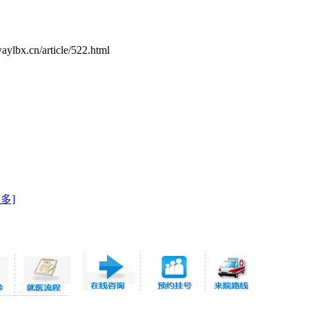
article/522.html
多]