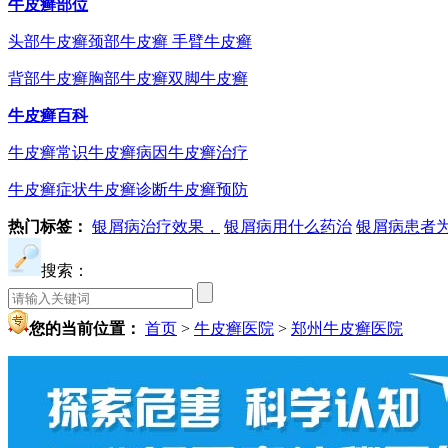
牛皮癣部位
头部牛皮癣
颈部牛皮癣
手臂牛皮癣
背部牛皮癣
胸部牛皮癣
双脚牛皮癣
牛皮癣百科
牛皮癣常识
牛皮癣病因
牛皮癣治疗
牛皮癣症状
牛皮癣诊断
牛皮癣预防
热门标签：
银屑病治疗效果，
银屑病用什么药治
银屑病患者
搜索：
您的当前位置：
首页
>
牛皮癣医院
>
郑州牛皮癣医院