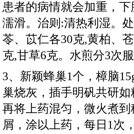
患者的病情就会加重，下肢
濡滑。治则:清热利湿。处方
苓、苡仁各30克,黄柏、苍
克,甘草6克。水煎分3次服
3、新颖蜂巢1个，樟脑15g
巢烧灰，插手明矾共研如
再将上药混匀，微火煮到
屑，涂以上药，每日1次