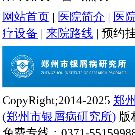
网站首页
|
医院简介
|
医
疗设备
|
来院路线
|
预约
CopyRight;2014-2025
郑
(郑州市银屑病研究所)
版
免费专线：0371-55159